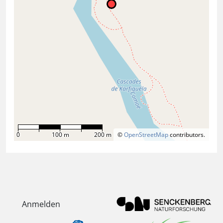
0
100 m
200 m
©
OpenStreetMap
contributors.
Anmelden