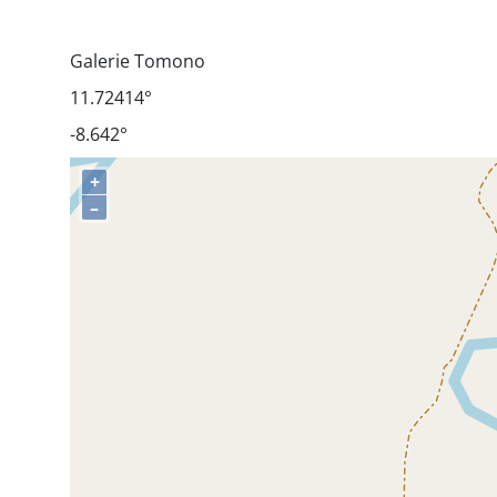
Galerie Tomono
11.72414°
-8.642°
+
–