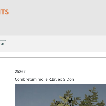
NTS
hen
25267
Combretum molle R.Br. ex G.Don