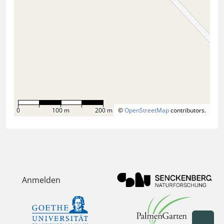
0
100 m
200 m
©
OpenStreetMap
contributors.
Anmelden