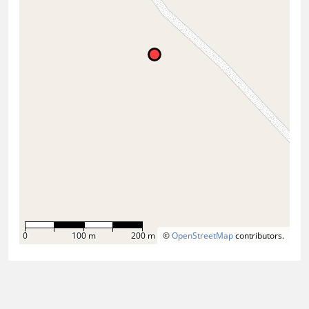
0
100 m
200 m
©
OpenStreetMap
contributors.