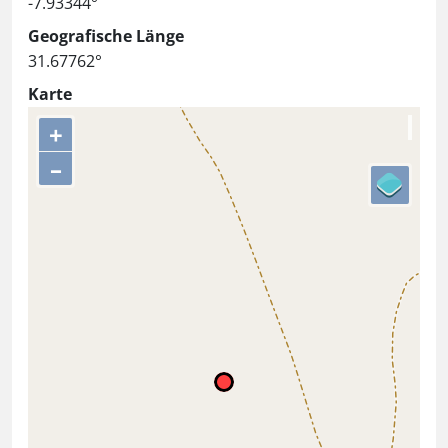
-7.93344°
Geografische Länge
31.67762°
Karte
+
–