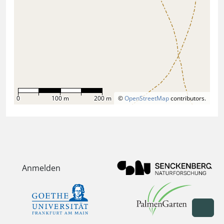
0
100 m
200 m
©
OpenStreetMap
contributors.
Anmelden