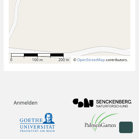
0
100 m
200 m
©
OpenStreetMap
contributors.
Anmelden