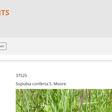
NTS
hen
37525
Sopubia conferta S. Moore