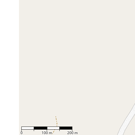
0
100 m
200 m