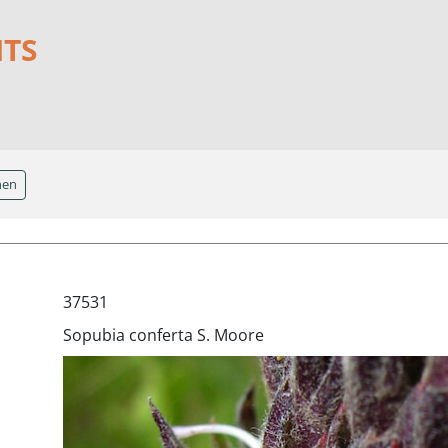
NTS
hen
37531
Sopubia conferta S. Moore