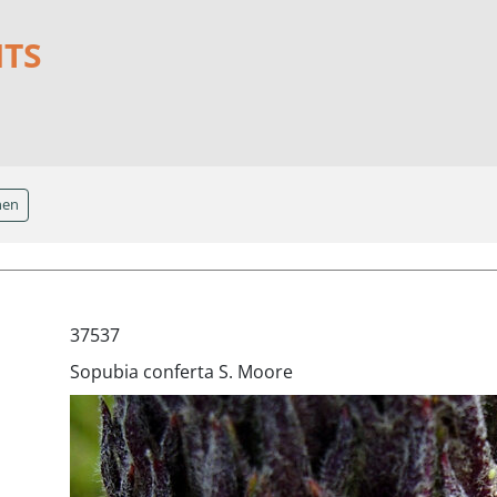
NTS
hen
37537
Sopubia conferta S. Moore