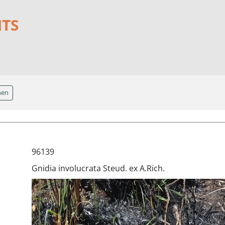
NTS
hen
96139
Gnidia involucrata Steud. ex A.Rich.