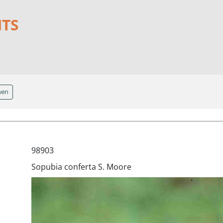
NTS
hen
98903
Sopubia conferta S. Moore