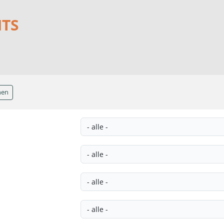
NTS
hen